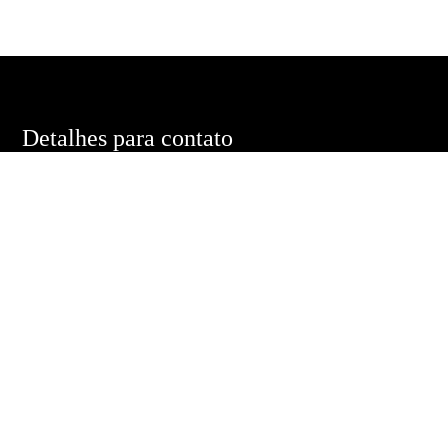
Detalhes para contato
EQUIPE EDUARDO PONTES
WhatsApp
(11) 98485-3020
E-mail
DUMACEDOPONTES@GMAIL.COM
Entre em Contato
Nome
E-mail
Telefone