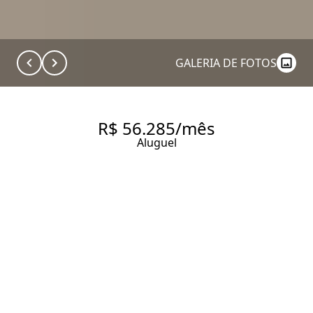
GALERIA DE FOTOS
R$ 56.285/mês
Aluguel
COMERCIAL ALUGA 562.0 M²,
VÃO LIVRE - VILA OLÍMPIA.
562 m² Área útil
4 Banheiros
14 Vagas
Entrar em contato