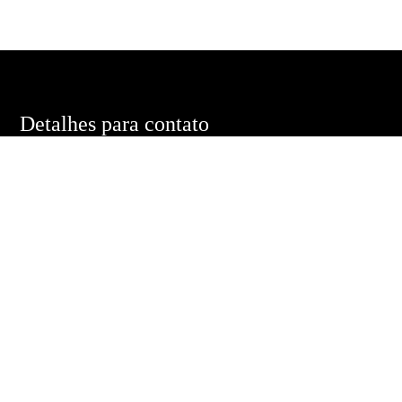
Detalhes para contato
EQUIPE EDUARDO PONTES
WhatsApp
(11) 98485-3020
E-mail
DUMACEDOPONTES@GMAIL.COM
Entre em Contato
Nome
E-mail
Telefone