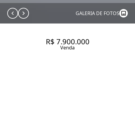
GALERIA DE FOTOS
R$ 7.900.000
Venda
CASA COM 265.0 M², À VENDA
NO BAIRRO VILA NOVA
CONCEIÇÃO.
265 m² Área construída
260 m² Área total
4 Dormitórios
4 Suítes
5 Banheiros
4 Vagas
Entrar em contato