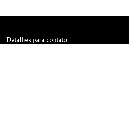
Detalhes para contato
EQUIPE EDUARDO PONTES
WhatsApp
(11) 98485-3020
E-mail
DUMACEDOPONTES@GMAIL.COM
Entre em Contato
Nome
E-mail
Telefone