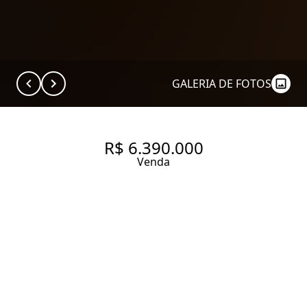
GALERIA DE FOTOS
R$ 6.390.000
Venda
APARTAMENTO COM 238.0 M²,
À VENDA NO BAIRRO
BROOKLIN.
238 m² Área útil
3 Dormitórios
3 Suítes
3 Banheiros
4 Vagas