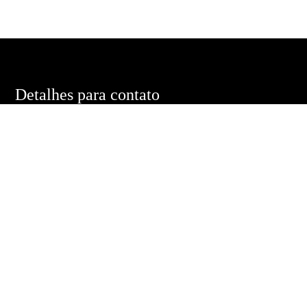
Detalhes para contato
EQUIPE EDUARDO PONTES
WhatsApp
(11) 98485-3020
E-mail
DUMACEDOPONTES@GMAIL.COM
Entre em Contato
Nome
E-mail
Telefone